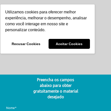
Utilizamos cookies para oferecer melhor
experiência, melhorar o desempenho, analisar
como você interage em nosso site e
Baixe agora o ebook
personalizar conteúdo.
gratuito:
Recusar Cookies
Aceitar Cookies
Peak Season
Preencha os campos
abaixo para obter
gratuitamente o material
desejado
Nome*